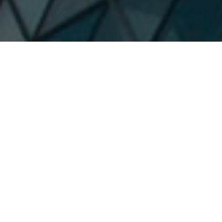
Hizmetlerimiz
Bağımsız denetim, finansal danışmanlık ve değerleme hizmetlerimizle
şirketinizin şeffaf, doğru ve uluslararası standartlara uygun finansal
yönetimini sağlıyoruz.